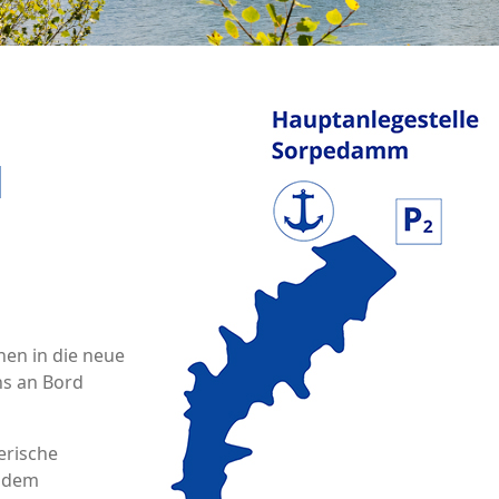
N
nen in die neue
ns an Bord
erische
f dem