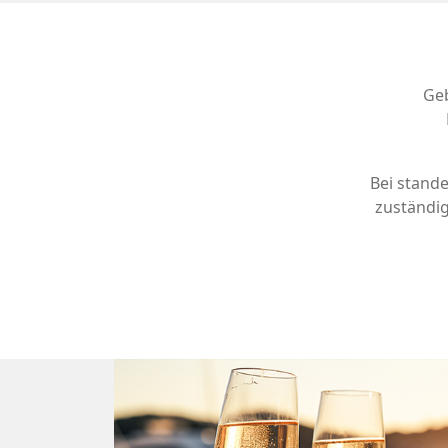
Geb
Bei stand
zuständi