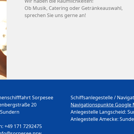
Wir haben die Räumlichkeiten!
Ob Musik, Catering oder Getränkeauswahl,
sprechen Sie uns gerne an!
enschifffahrt Sorpesee
Schiffsanlegestelle / Navig
nbergstraße 20
Navigationspunkte Google 
 Sundern
Anlegestelle Langscheid: Su
Anlegestelle Amecke: Sunde
n: +49 171 7292475
 info@sorpesee.nrw